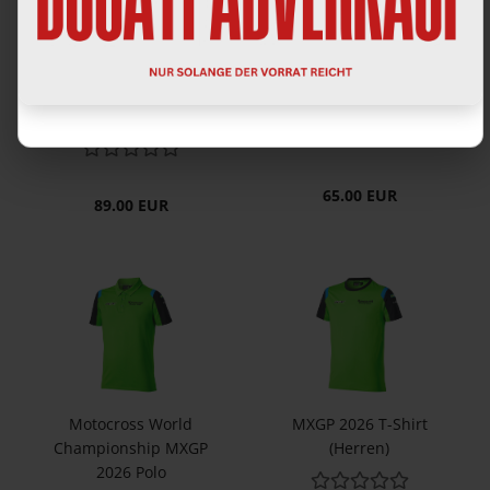
Mo­to­cross World
Su­per­bike World
Cham­pion­s­hip MXGP
Cham­pion­s­hip WSBK
2026 Sweat­shirt
2026 Polo
(Damen)
65.00 EUR
89.00 EUR
Mo­to­cross World
MXGP 2026 T-​Shirt
Cham­pion­s­hip MXGP
(Her­ren)
2026 Polo