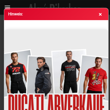
Hin­weis:
KAWASAKI HERREN SHIRTS &
POLOSHIRTS
Sortieren nach
pro Seite
Sortieren nach
Alle Hersteller
pro Seite
16 pro Seite
1
2
»