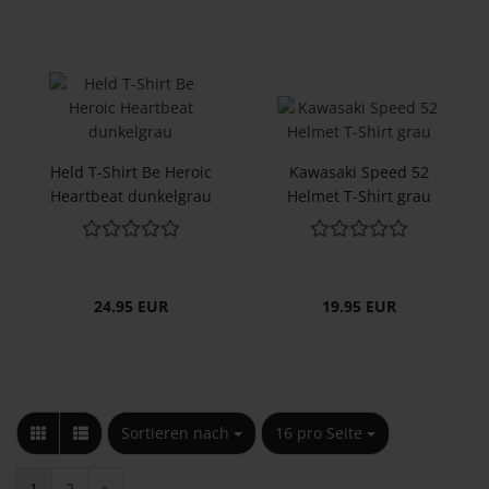
Held T-​Shirt Be He­roic
Ka­wa­sa­ki Speed 52
Heart­beat dun­kel­grau
Hel­met T-​Shirt grau
24.95 EUR
19.95 EUR
Sortieren nach
pro Seite
Sortieren nach
16 pro Seite
1
2
»