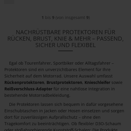
1
bis
9
(von insgesamt
9
)
NACHRÜSTBARE PROTEKTOREN FÜR
RÜCKEN, BRUST, KNIE & MEHR – PASSEND,
SICHER UND FLEXIBEL
Egal ob Tourenfahrer, Sportbiker oder Alltagsfahrer –
Protektoren sind ein unverzichtbares Element für Ihre
Sicherheit auf dem Motorrad. Unsere Auswahl umfasst
Rückenprotektoren
,
Brustprotektoren
,
Knieschleifer
sowie
Reißverschluss-Adapter
für eine nahtlose Integration in
bestehende Motorradbekleidung.
Die Protektoren lassen sich bequem in dafür vorgesehene
Einschubtaschen in Jacken oder Hosen einsetzen und sorgen
dort für zuverlässigen Aufprallschutz – ohne den
Tragekomfort zu beeinträchtigen. Ob flexibler D3O-Schaum
oder stoßabsorbierende Kunststoff-Schalen: Die Produkte