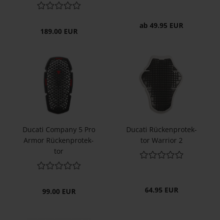
ab 49.95 EUR
189.00 EUR
Du­ca­ti Com­pa­ny 5 Pro
Du­ca­ti Rü­cken­pro­tek­
Armor Rü­cken­pro­tek­
tor War­ri­or 2
tor
64.95 EUR
99.00 EUR