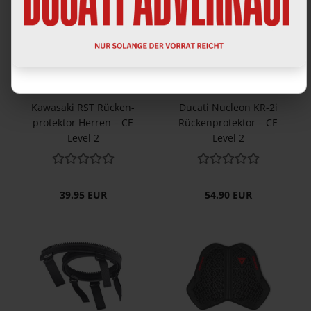
SOLD OUT
Ka­wa­sa­ki RST Rü­cken­
Du­ca­ti Nu­cle­on KR-2i
pro­tek­tor Her­ren – CE
Rü­cken­pro­tek­tor – CE
Level 2
Level 2
39.95 EUR
54.90 EUR