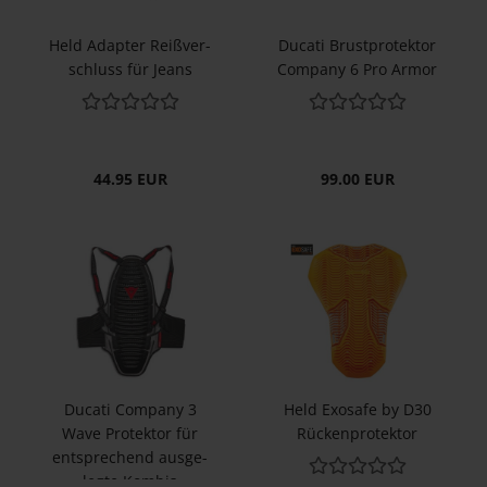
Held Ad­ap­ter Reiß­ver­
Du­ca­ti Brust­pro­tek­tor
schluss für Jeans
Com­pa­ny 6 Pro Armor
44.95 EUR
99.00 EUR
Du­ca­ti Com­pa­ny 3
Held Exo­safe by D30
Wave Pro­tek­tor für
Rü­cken­pro­tek­tor
ent­spre­chend aus­ge­
leg­te Kom­bis