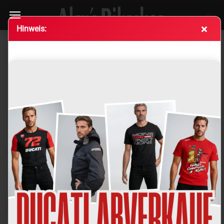
Hin­weis:
PROTEKTOREN FÜR JACKEN &
HOSEN – MEHR SICHERHEIT MIT
NACHRÜSTSYSTEMEN
Hier finden Sie hochwertige Protektoren zur Ergänzung Ihrer
Motorradjacke oder -hose – für optimalen Aufprallschutz,
Komfort und passgenauen Sitz bei jedem Einsatz.
Sortieren nach
pro Seite
Sortieren nach
Alle Hersteller
pro Seite
16 pro Seite
1