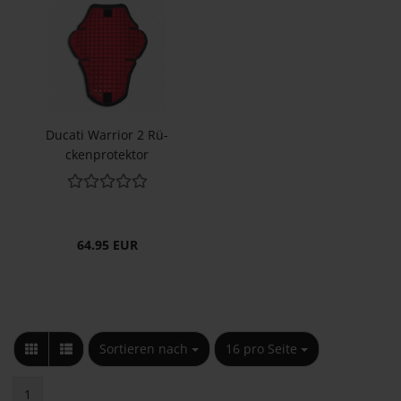
Du­ca­ti War­ri­or 2 Rü­
cken­pro­tek­tor
64.95 EUR
Sortieren nach
pro Seite
Sortieren nach
16 pro Seite
1