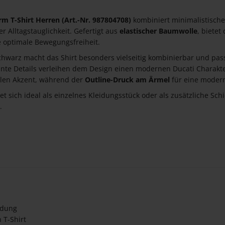
rm T-Shirt Herren (Art.-Nr. 987804708)
kombiniert minimalistisch
r Alltagstauglichkeit. Gefertigt aus
elastischer Baumwolle
, bietet
optimale Bewegungsfreiheit.
Schwarz macht das Shirt besonders vielseitig kombinierbar und pas
ante Details verleihen dem Design einen modernen Ducati Charakte
ollen Akzent, während der
Outline-Druck am Ärmel
für eine modern
et sich ideal als einzelnes Kleidungsstück oder als zusätzliche Sch
.
idung
 T-Shirt