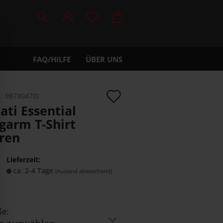
FAQ/HILFE
ÜBER UNS
Auf
.:
98780470
)
a­ti Es­sen­ti­al
den
­arm T-​Shirt
Merkzettel
­ren
Lieferzeit:
ca. 2-4 Tage
(Ausland abweichend)
e: