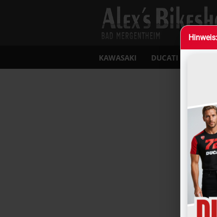
Hin­weis
KAWASAKI
DUCATI
MOTO
»
»
Startseite
Ducati
Herrenbekleid