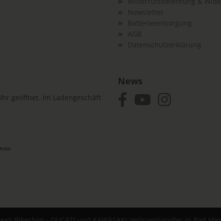
Widerrufsbelehrung & Wide
Newsletter
Batterieentsorgung
AGB
Datenschutzerklärung
News
hr geöffnet. Im Ladengeschäft
lex’s Bikeshop - DUCATI und KAWASAKI Vertragshändler in Bad Me