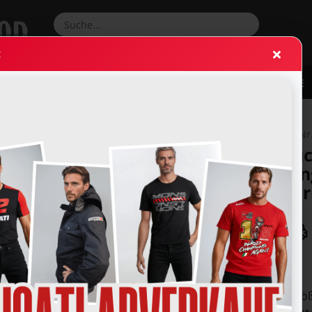
Suche...
:
RRADBEKLEIDUNG
ZUBEHÖR & ERSATZTEILE
WEITERE
»
»
ung
Sweatshirts & Pullover
Ducati Essential Langarm T-Shirt Herren
Ducati
(Art.Nr
Du­c
Lang
Her
Größ