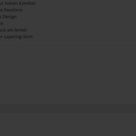
für hohen Komfort
e Passform
s Design
te
uck am Ärmel
der Layering-Shirt