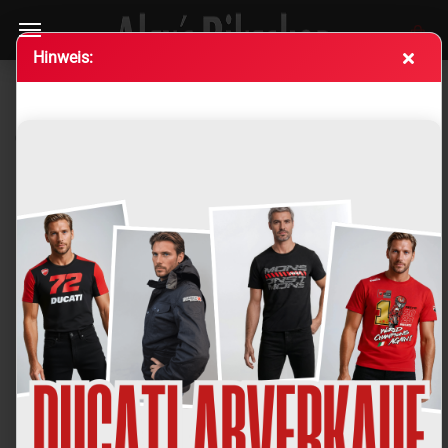
Hin­weis:
Du­ca­ti Schutz aus Koh­le­fa­ser für Kupp­lungs­de­ckel
matt
(Art.Nr.:
96981071B
)
Ducati