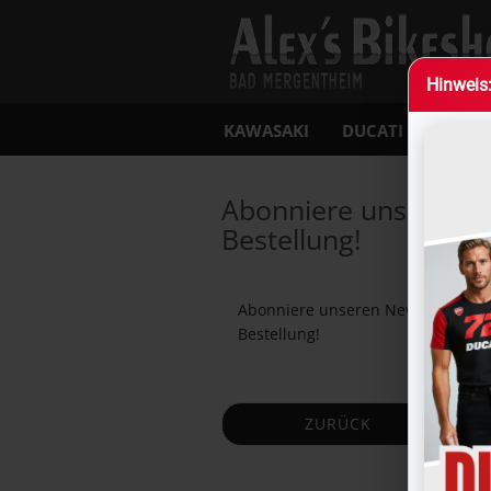
Hin­weis
KAWASAKI
DUCATI
MOTO
»
Startseite
Newsletter
Abonniere unseren Ne
Bestellung!
Abonniere unseren Newsletter und
Bestellung!
ZURÜCK