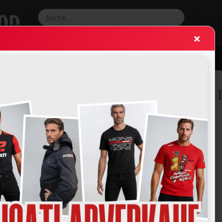
Suche...
:
RRADBEKLEIDUNG
ZUBEHÖR & ERSATZTEILE
HELME
wsletter und erhalte 10% Rabatt auf 
 erhalte 10% Rabatt auf Deine