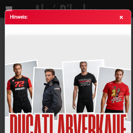
Hin­weis:
Du­ca­ti Ab­de­ckung Spie­gel­boh­run­gen – Pa­ni­ga­le
V4/V4S/V4R 2018–2020
(Art.Nr.:
97380901A
)
Ducati